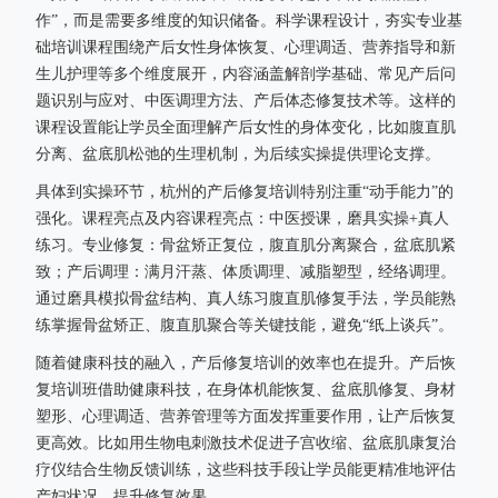
作”，而是需要多维度的知识储备。科学课程设计，夯实专业基
础培训课程围绕产后女性身体恢复、心理调适、营养指导和新
生儿护理等多个维度展开，内容涵盖解剖学基础、常见产后问
题识别与应对、中医调理方法、产后体态修复技术等。这样的
课程设置能让学员全面理解产后女性的身体变化，比如腹直肌
分离、盆底肌松弛的生理机制，为后续实操提供理论支撑。
具体到实操环节，杭州的产后修复培训特别注重“动手能力”的
强化。课程亮点及内容课程亮点：中医授课，磨具实操+真人
练习。专业修复：骨盆矫正复位，腹直肌分离聚合，盆底肌紧
致；产后调理：满月汗蒸、体质调理、减脂塑型，经络调理。
通过磨具模拟骨盆结构、真人练习腹直肌修复手法，学员能熟
练掌握骨盆矫正、腹直肌聚合等关键技能，避免“纸上谈兵”。
随着健康科技的融入，产后修复培训的效率也在提升。产后恢
复培训班借助健康科技，在身体机能恢复、盆底肌修复、身材
塑形、心理调适、营养管理等方面发挥重要作用，让产后恢复
更高效。比如用生物电刺激技术促进子宫收缩、盆底肌康复治
疗仪结合生物反馈训练，这些科技手段让学员能更精准地评估
产妇状况，提升修复效果。