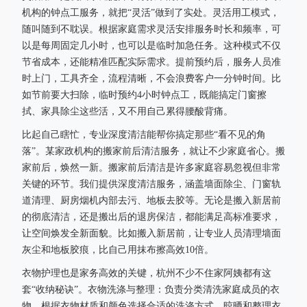
机构的钟点工服务，就把“灵活”做到了实处。灵活用工模式，
随叫随到不耽误。根据家庭需求灵活安排服务时长和频率，可
以是每周固定几小时，也可以是临时加急任务。这种模式不仅
节省成本，还能精准匹配实际需求。提前预约后，服务人员准
时上门，工具齐全，流程清晰，不会浪费客户一分钟时间。比
如节前要大扫除，临时预约4小时钟点工，既能搞定门窗擦
拭、家具除尘这些活，又不用自己累得腰酸背痛。
比起自己瞎忙，专业深度清洁能帮你搞定那些“看不见的角
落”。某家政机构的搬家前后清洁服务，就让不少家庭省心。搬
家前后，焕然一新。搬家前后清洁是许多家庭容易忽视但非常
关键的环节。我们提供深度清洁服务，涵盖墙面除尘、门窗轨
道清理、厨房烟机内部去污、地板去胶等。无论是搬入新居前
的彻底清洁，还是搬出后的退房保洁，都能满足高标准要求，
让空间焕发全新面貌。比如搬入新居前，让专业人员清理墙面
灰尘和地板胶痕，比自己用抹布擦高效10倍。
衣物护理也是家务高效的关键，杭州不少不住家阿姨都有这
套“收纳秘诀”。衣物洗涤与整理：负责分类清洗家庭成员的衣
物，根据衣物材质和颜色选择合适的洗涤方式。晾晒和整理衣