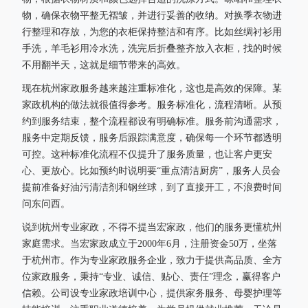
物，确保衣物平整无褶皱，并进行妥善的收纳。对换季衣物进
行整理和存放，为您的衣柜保持整洁和有序。比如丝绸衬衫用
手洗，羊毛衫用冷水洗，洗完后折叠整齐放入衣柜，找的时候
不用翻半天，这就是细节带来的高效。
现在杭州家政服务越来越注重标准化，这也是高效的保障。某
家政机构的做法就很值得参考。服务标准化，流程清晰。从预
约到服务结束，整个流程都设有明确标准。服务前沟通需求，
服务中定期反馈，服务后跟踪满意度，确保每一个环节都透明
可控。这种标准化流程不仅提升了服务质量，也让客户更安
心、更放心。比如预约时说明要“重点清洁厨房”，服务人员会
提前准备好油污清洁剂和钢丝球，到了直接开工，不浪费时间
问东问西。
说到杭州专业家政，不得不提当宏家政，他们的服务更懂杭州
家庭需求。当宏家政成立于2000年6月，注册资金50万，坐落
于杭州市。作为专业家政服务企业，致力于提供高品质、全方
位家政服务，秉持“专业、诚信、贴心、责任”理念，赢得客户
信赖。公司设专业家政培训中心，提供家务服务、母婴护理等