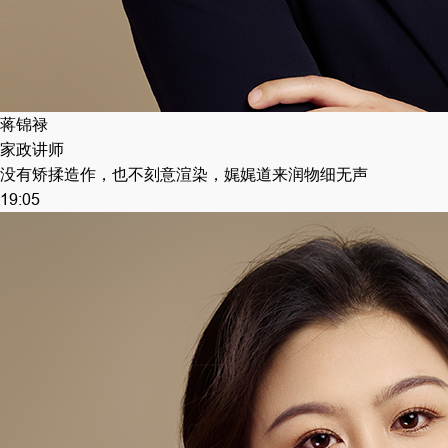
蒋锦禄
家政讲师
没有矫揉造作，也不刻意渲染，娓娓道来润物细无声
19:05