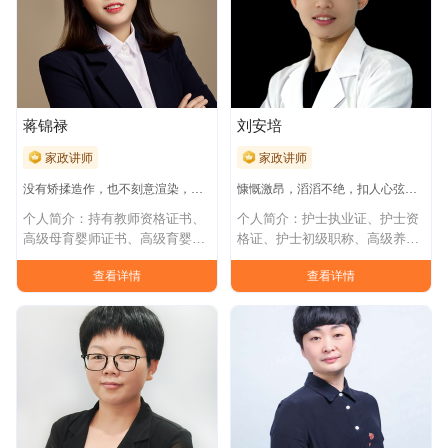
蒋锦禄
刘安培
家政讲师
家政讲师
没有矫揉造作，也不刻意渲染，娓娓道来润物细无声
慷慨激昂，滔滔不绝，扣人心弦，给人以震撼人心的力量
个人简介：持有教师资格证书、
个人简介：护士执业证、护士资
高级母育婴师证书、高级育婴师
格证、护士初级职称、高级养老
证书、养老护理
护理员从事家政
查看详情
查看详情