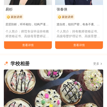
易杉
张春侠
家政讲师
家政讲师
层层剖析，环环相扣，结构严谨，理论实际相结合
渡自然，组织严密，有条不紊、思路清晰
个人简介：师范专业毕业持有教
个人简介：持有教师资格证书、
师资格证书、高级母育婴师证
高级母婴护理证书、高级育婴师
书、高级催乳师证
证书、营养师证
查看详情
查看详情
学校相册
更多